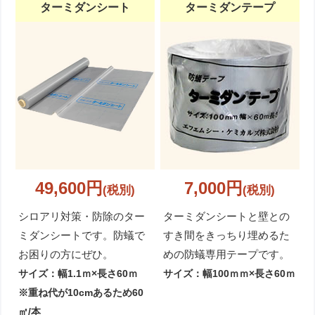
ターミダンシート
ターミダンテープ
49,600円
7,000円
(税別)
(税別)
シロアリ対策・防除のター
ターミダンシートと壁との
ミダンシートです。防蟻で
すき間をきっちり埋めるた
お困りの方にぜひ。
めの防蟻専用テープです。
サイズ：幅1.1ｍ×長さ60ｍ
サイズ：幅100ｍｍ×長さ60ｍ
※重ね代が10cmあるため60
㎡/本